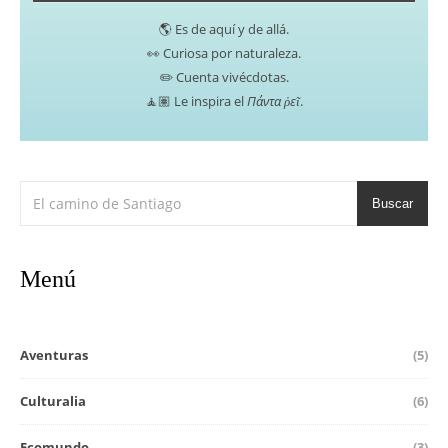
🌎 Es de aquí y de allá.
👀 Curiosa por naturaleza.
✏️ Cuenta vivécdotas.
🧘🏽 Le inspira el
Πάντα ῥεῖ
.
Buscar
Menú
Aventuras
(5)
Culturalia
(6)
Ecomundo
(3)