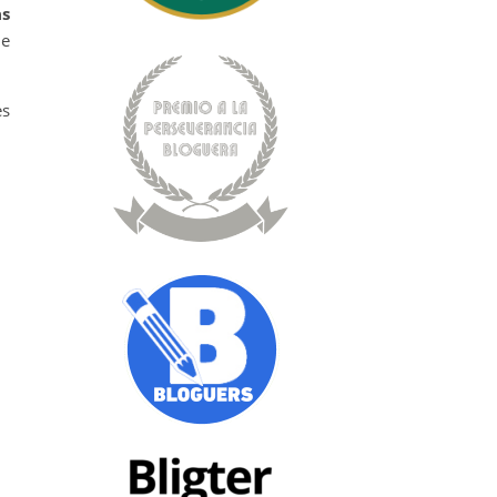
as
de
es