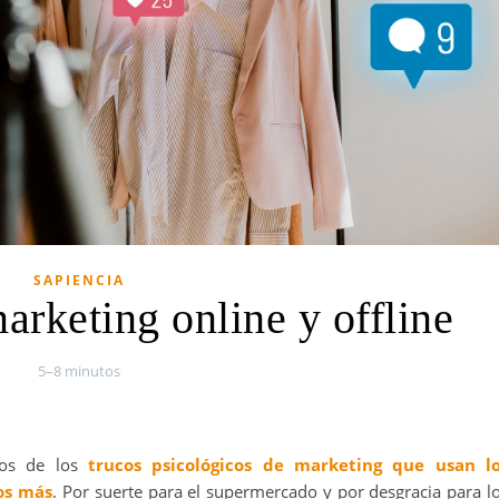
SAPIENCIA
arketing online y offline
5–8 minutos
os de los
trucos psicológicos de marketing que usan l
os más
. Por suerte para el supermercado y por desgracia para l