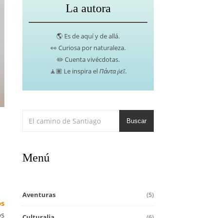
La autora
🌎 Es de aquí y de allá.
👀 Curiosa por naturaleza.
✏️ Cuenta vivécdotas.
🧘🏽 Le inspira el
Πάντα ῥεῖ
.
Buscar
Menú
Aventuras
(5)
os
os
Culturalia
(6)