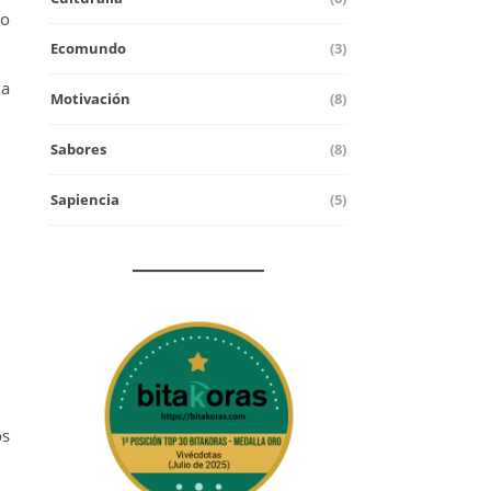
no
Ecomundo
(3)
da
Motivación
(8)
Sabores
(8)
Sapiencia
(5)
os