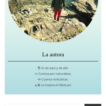
La autora
🌎 Es de aquí y de allá.
👀 Curiosa por naturaleza.
✏️ Cuenta vivécdotas.
🧘🏽 Le inspira el
Πάντα ῥεῖ
.