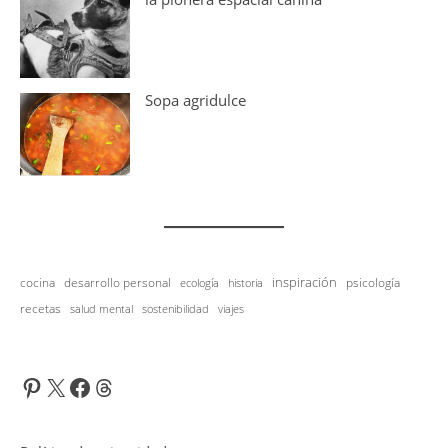
Sopa agridulce
inspiración
cocina
desarrollo personal
psicología
historia
ecología
recetas
salud mental
viajes
sostenibilidad
Pinterest
X
Facebook
Threads